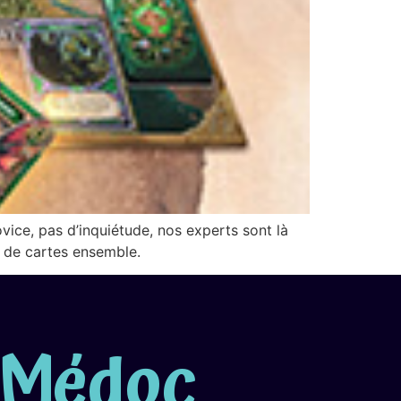
vice, pas d’inquiétude, nos experts sont là
u de cartes ensemble.
n Médoc